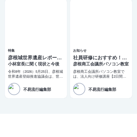
特集
お知らせ
彦根城世界遺産レポート 5
社員研修におすすめ！2日間で学べるビジネス講座
小林室長に聞く現状と今後
彦根商工会議所パソコン教室
令和8年（2026）5月25日、彦根城
彦根商工会議所パソコン教室で
世界遺産登録推進協議会は、世界
は、法人向け研修講座【2日間で
遺産登録に向けた推薦書（案）を
即戦力！短期集中ビジネス講座】
文化庁に提出した。三日月大造滋
を開講しております。商工会議所
不易流行編集部
不易流行編集部
賀県知事と田島一成彦根市長が同
の会員企業様限定の特別価格もご
日コメントを発表。「令和10年の
用意しております。
登録実現」を改めて目標として掲
げた。