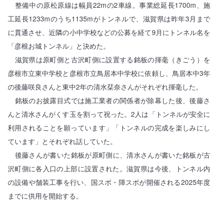
整備中の原松原線は幅員22mの2車線。事業総延長1700m、施
工延長1233mのうち1135mがトンネルで、滋賀県は昨年3月まで
に貫通させ、近隣の小中学校などの公募を経て9月にトンネル名を
「彦根お城トンネル」と決めた。
滋賀県は原町側と古沢町側に設置する銘板の揮毫（きごう）を
彦根市立東中学校と彦根市立鳥居本中学校に依頼し、鳥居本中3年
の後藤咲良さんと東中2年の清水栞奈さんがそれぞれ揮毫した。
銘板のお披露目式では施工業者の関係者が除幕した後、後藤さ
んと清水さんがくす玉を割って祝った。2人は「トンネルが安全に
利用されることを願っています」「トンネルの完成を楽しみにし
ています」とそれぞれ話していた。
後藤さんが書いた銘板が原町側に、清水さんが書いた銘板が古
沢町側に各入口の上部に設置された。滋賀県は今後、トンネル内
の設備や舗装工事を行い、国スポ・障スポが開催される2025年度
までに供用を開始する。