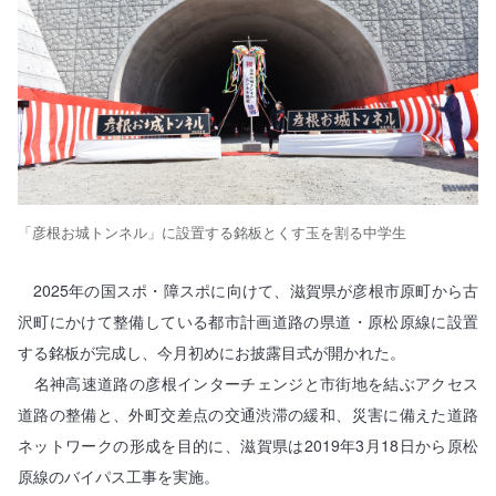
「彦根お城トンネル」に設置する銘板とくす玉を割る中学生
2025年の国スポ・障スポに向けて、滋賀県が彦根市原町から古
沢町にかけて整備している都市計画道路の県道・原松原線に設置
する銘板が完成し、今月初めにお披露目式が開かれた。
名神高速道路の彦根インターチェンジと市街地を結ぶアクセス
道路の整備と、外町交差点の交通渋滞の緩和、災害に備えた道路
ネットワークの形成を目的に、滋賀県は2019年3月18日から原松
原線のバイパス工事を実施。