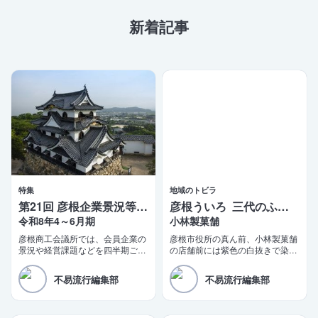
新着記事
特集
地域のトビラ
第21回 彦根企業景況等調査報告
彦根ういろ 三代のふるさとの味
令和8年4～6月期
小林製菓舗
彦根商工会議所では、会員企業の
彦根市役所の真ん前、小林製菓舗
景況や経営課題などを四半期ごと
の店舗前には紫色の白抜きで染め
に調査する「彦根企業景況等調
抜いた「彦根銘菓 ういろ」の真
査」を実施しております。このほ
新しい陣旗が立っている。少し前
不易流行編集部
不易流行編集部
ど第21四半期（令和8年4〜6月
までは「彦根ういろ ふるさとの
期）の調査結果がまとまりました
味」だった。
ので、ご報告いたします。