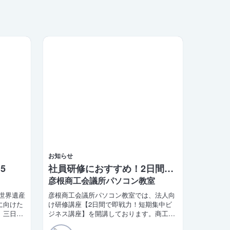
お知らせ
5
社員研修におすすめ！2日間で学べるビジネス講座
彦根商工会議所パソコン教室
城世界遺産
彦根商工会議所パソコン教室では、法人向
に向けた
け研修講座【2日間で即戦力！短期集中ビ
。三日月
ジネス講座】を開講しております。商工会
長が同日
議所の会員企業様限定の特別価格もご用意