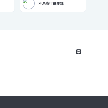
録実現」
しております。
不易流行編集部