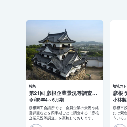
特集
地域のト
第21回 彦根企業景況等調査報告
令和8年4～6月期
小林製
彦根商工会議所では、会員企業の景況や経
彦根市
営課題などを四半期ごとに調査する「彦根
には紫
企業景況等調査」を実施しております。こ
ういろ
のほど第21四半期（令和8年4〜6月期）の
し前ま