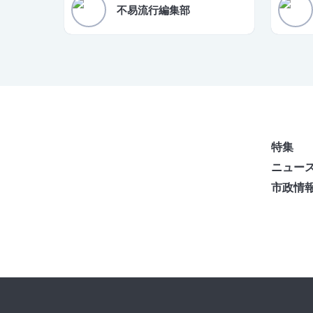
調査結果がまとまりましたので、ご報告い
った。
不易流行編集部
たします。
特集
ニュー
市政情
不易流行