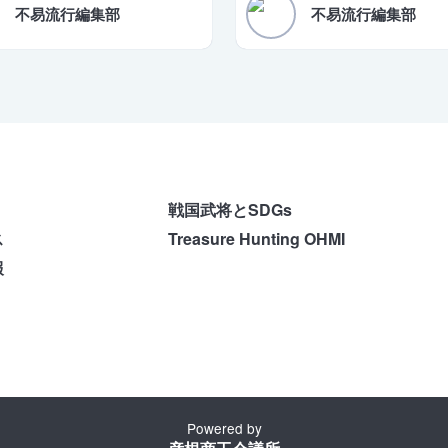
コメントを発表。「令和10年の登
不易流行編集部
不易流行編集部
を改めて目標として掲げた。
戦国武将とSDGs
ス
Treasure Hunting OHMI
報
Powered by