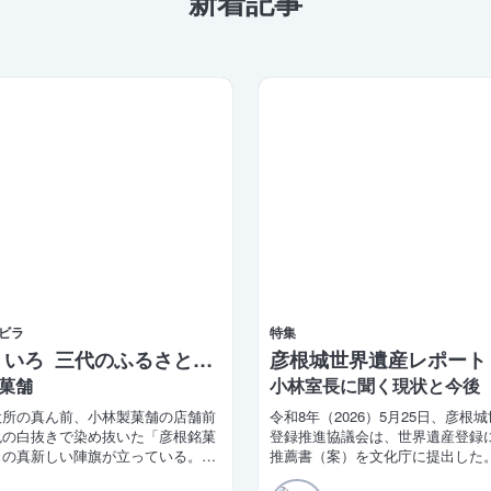
新着記事
ビラ
特集
彦根ういろ 三代のふるさとの味
彦根城世界遺産レポート 
菓舗
小林室長に聞く現状と今後
役所の真ん前、小林製菓舗の店舗前
令和8年（2026）5月25日、彦根
色の白抜きで染め抜いた「彦根銘菓
登録推進協議会は、世界遺産登録
」の真新しい陣旗が立っている。少
推薦書（案）を文化庁に提出した
では「彦根ういろ ふるさとの味」だ
大造滋賀県知事と田島一成彦根市