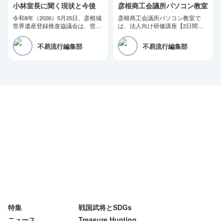
小林室長に聞く現状と今後
彦根商工会議所パソコン教室
令和8年（2026）5月25日、彦根城
彦根商工会議所パソコン教室で
世界遺産登録推進協議会は、世界
は、法人向け研修講座【2日間で
遺産登録に向けた推薦書（案）を
即戦力！短期集中ビジネス講座】
文化庁に提出した。三日月大造滋
を開講しております。商工会議所
不易流行編集部
不易流行編集部
賀県知事と田島一成彦根市長が同
の会員企業様限定の特別価格もご
日コメントを発表。「令和10年の
用意しております。
登録実現」を改めて目標として掲
げた。
特集
戦国武将とSDGs
不易流行
ニュース
Treasure Hunting