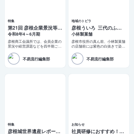
特集
地域のトビラ
第21回 彦根企業景況等調査報告
彦根ういろ 三代のふるさとの味
令和8年4～6月期
小林製菓舗
彦根商工会議所では、会員企業の
彦根市役所の真ん前、小林製菓舗
景況や経営課題などを四半期ごと
の店舗前には紫色の白抜きで染め
に調査する「彦根企業景況等調
抜いた「彦根銘菓 ういろ」の真
査」を実施しております。このほ
新しい陣旗が立っている。少し前
不易流行編集部
不易流行編集部
ど第21四半期（令和8年4〜6月
までは「彦根ういろ ふるさとの
期）の調査結果がまとまりました
味」だった。
ので、ご報告いたします。
特集
お知らせ
彦根城世界遺産レポート 5
社員研修におすすめ！2日間で学べるビジネス講座