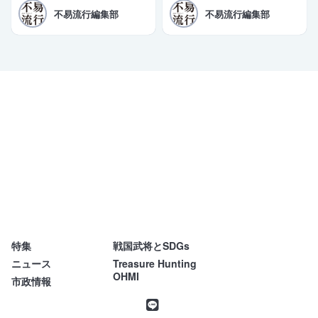
文化庁に提出した。三日月大造滋
を開講しております。商工会議所
不易流行編集部
不易流行編集部
賀県知事と田島一成彦根市長が同
の会員企業様限定の特別価格もご
日コメントを発表。「令和10年の
用意しております。
登録実現」を改めて目標として掲
げた。
特集
戦国武将とSDGs
不易流行
ニュース
Treasure Hunting
OHMI
市政情報