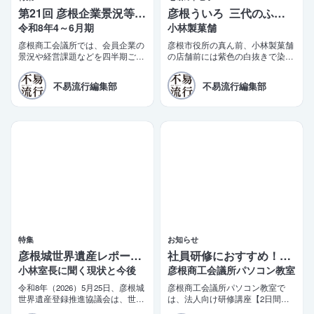
第21回 彦根企業景況等調査報告
彦根ういろ 三代のふるさとの味
令和8年4～6月期
小林製菓舗
彦根商工会議所では、会員企業の
彦根市役所の真ん前、小林製菓舗
景況や経営課題などを四半期ごと
の店舗前には紫色の白抜きで染め
に調査する「彦根企業景況等調
抜いた「彦根銘菓 ういろ」の真
査」を実施しております。このほ
新しい陣旗が立っている。少し前
不易流行編集部
不易流行編集部
ど第21四半期（令和8年4〜6月
までは「彦根ういろ ふるさとの
期）の調査結果がまとまりました
味」だった。
ので、ご報告いたします。
特集
お知らせ
彦根城世界遺産レポート 5
社員研修におすすめ！2日間で学べるビジネス講座
小林室長に聞く現状と今後
彦根商工会議所パソコン教室
令和8年（2026）5月25日、彦根城
彦根商工会議所パソコン教室で
世界遺産登録推進協議会は、世界
は、法人向け研修講座【2日間で
遺産登録に向けた推薦書（案）を
即戦力！短期集中ビジネス講座】