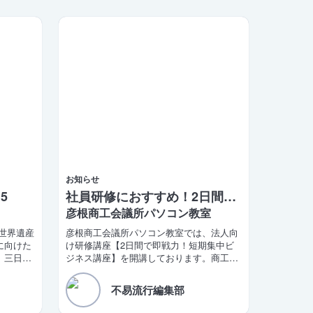
お知らせ
5
社員研修におすすめ！2日間で学べるビジネス講座
彦根商工会議所パソコン教室
城世界遺産
彦根商工会議所パソコン教室では、法人向
に向けた
け研修講座【2日間で即戦力！短期集中ビ
。三日月
ジネス講座】を開講しております。商工会
長が同日
議所の会員企業様限定の特別価格もご用意
録実現」
しております。
不易流行編集部