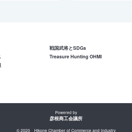
戦国武将とSDGs
ス
Treasure Hunting OHMI
報
Powered by
彦根商工会議所
© 2020 Hikone Chamber of Commerce and Industry