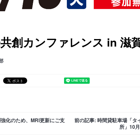
来共創カンファレンス in 滋
部
制強化のため、MRI更新にご支
前の記事: 時間貸駐車場「タ
所」10