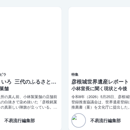
ビラ
特集
彦根ういろ 三代のふるさとの味
彦根城世界遺産レポート 
菓舗
小林室長に聞く現状と今後
役所の真ん前、小林製菓舗の店舗前
令和8年（2026）5月25日、彦根
色の白抜きで染め抜いた「彦根銘菓
登録推進協議会は、世界遺産登録
」の真新しい陣旗が立っている。少
推薦書（案）を文化庁に提出した
では「彦根ういろ ふるさとの味」だ
大造滋賀県知事と田島一成彦根市
コメントを発表。「令和10年の登
不易流行編集部
不易流行編集部
を改めて目標として掲げた。