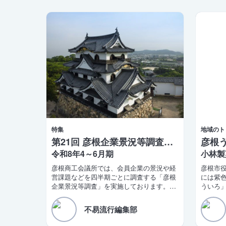
特集
地域のト
第21回 彦根企業景況等調査報告
令和8年4～6月期
小林製
彦根商工会議所では、会員企業の景況や経
彦根市
営課題などを四半期ごとに調査する「彦根
には紫
企業景況等調査」を実施しております。こ
ういろ
のほど第21四半期（令和8年4〜6月期）の
し前ま
調査結果がまとまりましたので、ご報告い
った。
不易流行編集部
たします。