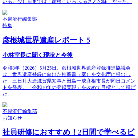
いる。少し前までは「彦根ういろ ふるさとの味」だった。
不易流行編集部
特集
彦根城世界遺産レポート 5
小林室長に聞く現状と今後
令和8年（2026）5月25日、彦根城世界遺産登録推進協議会
は、世界遺産登録に向けた推薦書（案）を文化庁に提出し
た。三日月大造滋賀県知事と田島一成彦根市長が同日コメン
トを発表。「令和10年の登録実現」を改めて目標として掲げ
た。
不易流行編集部
お知らせ
社員研修におすすめ！2日間で学べるビ