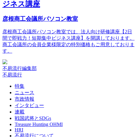
ジネス講座
彦根商工会議所パソコン教室
彦根商工会議所パソコン教室では、法人向け研修講座【2日
間で即戦力！短期集中ビジネス講座】を開講しております。
商工会議所の会員企業様限定の特別価格もご用意しておりま
す。
不易流行編集部
不易流行
特集
ニュース
市政情報
インタビュー
連載
戦国武将とSDGs
Treasure Hunting OHMI
HRI
不易流行について