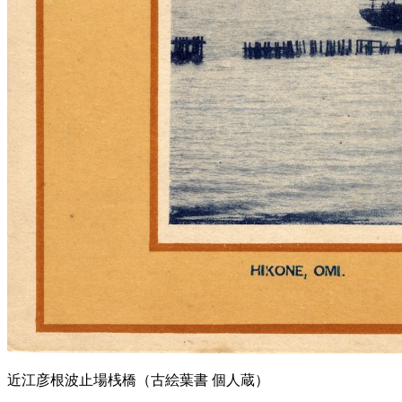
近江彦根波止場桟橋（古絵葉書 個人蔵）