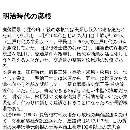
明治時代の彦根
廃藩置県（明治4年）後の彦根では失業し収入の途を絶たれ
た武士が転出し、明治10年代はじめの人口は士族が9,569人
（江戸時代の半分以下）、平民は12,360人で江戸時代の60％
と激減していた。旧彦根藩士族のなかには、維新後の彦根の
衰退を危惧し、交通条件を改善し、物流や商業を活性化しよ
うと考える人々がいた。交通網の整備と松原港の改修であ
る。
松原港は、江戸時代、彦根三湊（長浜・米原・松原）の一つ
として栄え、「明治三年には米原から、五年には松原から大
津へ向かう汽船が就航して」（新修彦根市史第三巻 通史編
近代）いた。但し、寄港できるのはせいぜい小型の汽船だっ
た。明治15年、松原港の改修を滋賀県に補助を願い出たが実
現せず、代わりに新しく建設されることになったのが長曽根
港である。
明治16年（1883）長曽根村代表者から敷地の無償譲渡を受け
て、彦根起港社が設立された。建設費は約12,117円。この費
用の大半は地元彦根の士族や商工業者100名以上の篤志金・