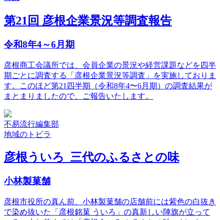
第21回 彦根企業景況等調査報告
令和8年4～6月期
彦根商工会議所では、会員企業の景況や経営課題などを四半
期ごとに調査する「彦根企業景況等調査」を実施しておりま
す。このほど第21四半期（令和8年4〜6月期）の調査結果が
まとまりましたので、ご報告いたします。
不易流行編集部
地域のトビラ
彦根ういろ 三代のふるさとの味
小林製菓舗
彦根市役所の真ん前、小林製菓舗の店舗前には紫色の白抜き
で染め抜いた「彦根銘菓 ういろ」の真新しい陣旗が立って