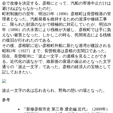
会で改修を決定する。彦根にとって、汽船の寄港中止だけは
避けねばならなかったのだ。
町村制施行の翌年、明治23年（1890）彦根町は長曽根港の管
理者となった。汽船発着を維持するための浚渫や修繕工事
に、限られた財源のなかで積極的に対応していたが、明治29
年（1896）の大水害により桟橋が大破し、彦根町では手に負
えない被害となった。しかしこの時も、民間有志による桟橋
の復旧が行われたのである。
その後、彦根駅に近い彦根町外船に新たな港湾が建設される
昭和2年（1927）まで、長曽根港は彦根の玄関口であった。
現在、長曽根沖に「波止一文字」の遺構を見ることができ
る。近代化の波なかで、維新後の衰退の歯止めとなった文字
通りの「波止一文字」であった。彦根の経済人の宝物として
記しておきたい。
波止一文字の名は忘れ去られ、野鳥の憩いの場となった。
参考
『新修彦根市史 第三巻 通史編 近代』（2009年）