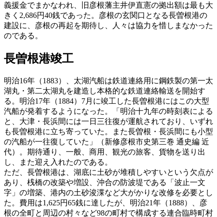
義援金でまかなわれ、旧彦根藩主井伊直憲の拠出額は最も大
きく2,686円40銭であった。彦根の玄関口となる長曽根港の
建設に、彦根の再起を期待し、人々は協力を惜しまなかった
のである。
長曽根港竣工
明治16年（1883）、太湖汽船は鉄道連絡用に鋼鉄製の第一太
湖丸・第二太湖丸を建造し本格的な鉄道連絡輸送を開始す
る。明治17年（1884）7月に竣工した長曽根港にはこの大型
汽船が発着するようになった。「明治十九年の時刻表による
と、大津・長浜間には一日三往復が運航されており、いずれ
も長曽根港に立ち寄っていた。また長曽根・長浜間にも小型
の汽船が一往復していた」（新修彦根市史第三巻 通史編 近
代）。期待通り、一般、商用、観光の旅客、貨物を送り出
し、また迎え入れたのである。
ただ、長曽根港は、湖底に土砂が堆積しやすいという欠点が
あり、桟橋の改築や増設、沖合の防波堤である「波止一文
字」の増築、港内の土砂浚渫など大がかりな改修を必要とし
た。費用は1,625円65銭に達したが、明治21年（1888）、彦
根の全町と周辺の村々など98の町村で構成する連合臨時町村