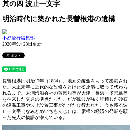
其の四 波止一文字
明治時代に築かれた長曽根港の遺構
不易流行編集部
2020年9月28日更新
長曽根港は明治17年（1884）、地元の醵金をもって築港され
た。大正末年に近代的な改修をとげた松原港に取って代わら
れるまで、太湖汽船会社の蒸気船等が大津・長浜・多景島等
を往来した交通の拠点だった。だが風波が強く埋積した砂石
の浚渫工事や波止設置工事がたびたび行われた。今も残る波
止一文字（なみどめいちもんじ）は、彦根の経済の発展を願
った先人の物語が潜んでいる。