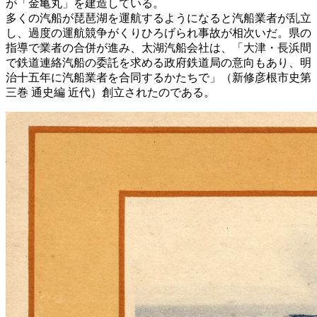
が「金亀丸」を建造している。
多くの汽船が琵琶湖を運航するようになると汽船業者が乱立
し、過度の運航競争がくりひろげられ事故が相次いだ。県の
指導で業者の合併が進み、太湖汽船会社は、「大津・長浜間
で鉄道連絡汽船の委託を求める政府鉄道局の意向もあり、明
治十五年に汽船業者を合同するかたちで」（新修彦根市史第
三巻 通史編 近代）創立されたのである。