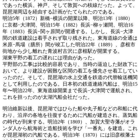
であった横浜、神戸、そして敦賀への枝線だった。よって、
琵琶湖周辺を経由する計画がたてられたのである。
明治5年（1872）新橋−横浜の開業以降、明治13年（1880）
に京都−大津間、明治15年（1882）長浜−柳ヶ瀬間、明治16
年（1883）長浜−関ヶ原間が開通する。しかし、長浜−大津
間の鉄道建設は着手されず取り残された。東海道線の全通は
米原−馬場（膳所）間が竣工した明治22年（1889）、彦根市
街地から少し離れた青波村古沢に彦根駅が開業する。
湖東平野の着工の遅れには理由があった。
平野部の工事は比較的容易であり、当時の逼迫した財政下に
おいて、より建設が困難な区間の着工を優先させ着工してい
ったのだ。そして、琵琶湖の水上交通を鉄道の代替輸送機関
として利用したのである。日本初の鉄道連絡汽船は、明治15
年〜明治22年、東海道線開業まで長浜−大津間で運航され、
これを担ったのが太湖汽船会社だった。
明治維新以後、琵琶湖ではひらた船や丸子船などの和船に代
わり、沿岸の各地を往復するために汽船が建造され、蒸気船
の時代が到来する。明治2年（1869）、加賀大聖寺藩がオラ
ンダ人から航海術と造船技術を学び「一番丸」を建造。これ
が琵琶湖初の汽船である。明治3年（1870）には旧彦根藩士