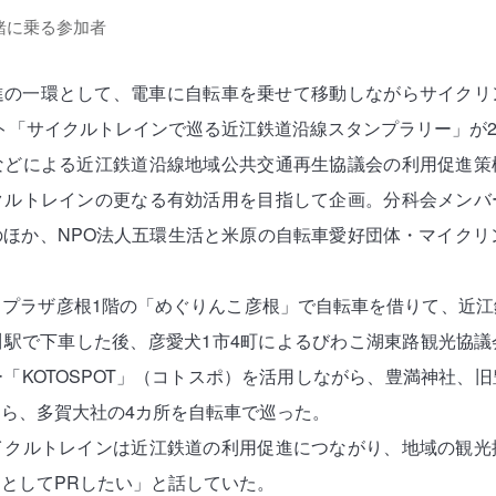
緒に乗る参加者
進の一環として、電車に自転車を乗せて移動しながらサイクリ
ト「サイクルトレインで巡る近江鉄道沿線スタンプラリー」が2
などによる近江鉄道沿線地域公共交通再生協議会の利用促進策
クルトレインの更なる有効活用を目指して企画。分科会メンバ
ほか、NPO法人五環生活と米原の自転車愛好団体・マイクリ
プラザ彦根1階の「めぐりんこ彦根」で自転車を借りて、近江
川駅で下車した後、彦愛犬1市4町によるびわこ湖東路観光協議
「KOTOSPOT」（コトスポ）を活用しながら、豊満神社、
ら、多賀大社の4カ所を自転車で巡った。
イクルトレインは近江鉄道の利用促進につながり、地域の観光
としてPRしたい」と話していた。