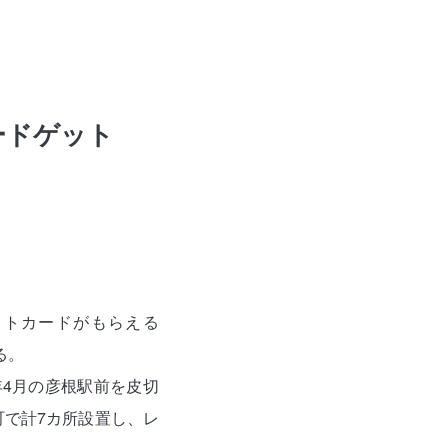
）
ードゲット
ストカードがもらえる
る。
年4月の彦根駅前を皮切
町で計7カ所設置し、レ