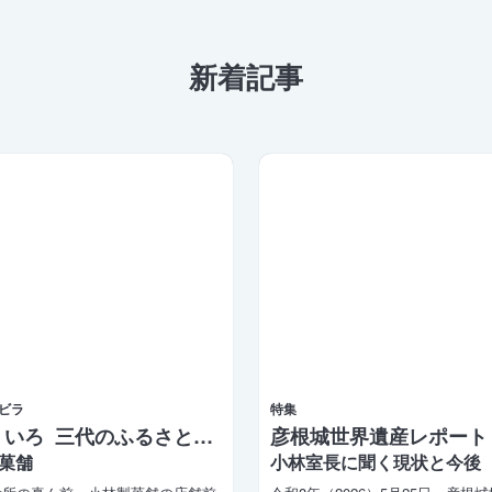
新着記事
ビラ
特集
彦根ういろ 三代のふるさとの味
彦根城世界遺産レポート 
菓舗
小林室長に聞く現状と今後