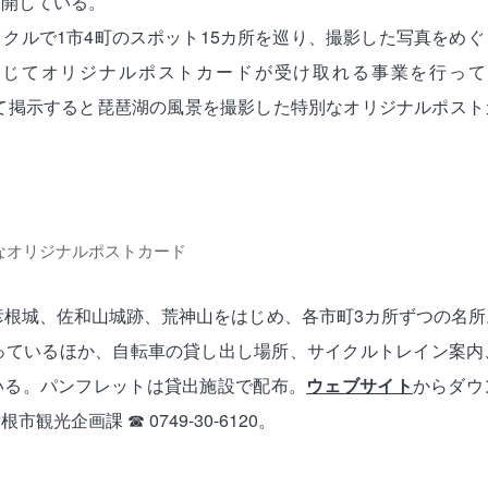
展開している。
クルで1市4町のスポット15カ所を巡り、撮影した写真をめ
じてオリジナルポストカードが受け取れる事業を行って
」を付けて掲示すると琵琶湖の風景を撮影した特別なオリジナルポス
なオリジナルポストカード
彦根城、佐和山城跡、荒神山をはじめ、各市町3カ所ずつの名
載っているほか、自転車の貸し出し場所、サイクルトレイン案内
いる。パンフレットは貸出施設で配布。
ウェブサイト
からダウ
光企画課 ☎︎ 0749-30-6120。