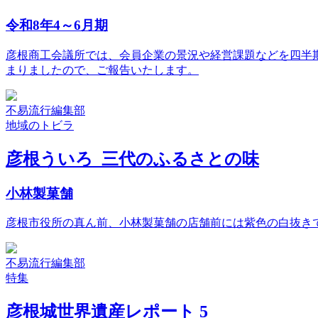
令和8年4～6月期
彦根商工会議所では、会員企業の景況や経営課題などを四半期
まりましたので、ご報告いたします。
不易流行編集部
地域のトビラ
彦根ういろ 三代のふるさとの味
小林製菓舗
彦根市役所の真ん前、小林製菓舗の店舗前には紫色の白抜きで
不易流行編集部
特集
彦根城世界遺産レポート 5