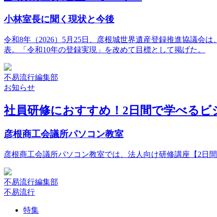
小林室長に聞く現状と今後
令和8年（2026）5月25日、彦根城世界遺産登録推進協
表。「令和10年の登録実現」を改めて目標として掲げた。
不易流行編集部
お知らせ
社員研修におすすめ！2日間で学べるビ
彦根商工会議所パソコン教室
彦根商工会議所パソコン教室では、法人向け研修講座【2日
不易流行編集部
不易流行
特集