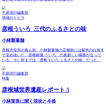
不易流行編集部
地域のトビラ
彦根ういろ 三代のふるさとの味
小林製菓舗
彦根市役所の真ん前、小林製菓舗の店舗前には紫色の白抜き
で染め抜いた「彦根銘菓 ういろ」の真新しい陣旗が立って
いる。少し前までは「彦根ういろ ふるさとの味」だった。
不易流行編集部
特集
彦根城世界遺産レポート 5
小林室長に聞く現状と今後