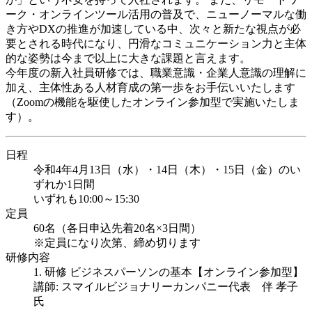
ーク・オンラインツール活用の普及で、ニューノーマルな働
き方やDXの推進が加速している中、次々と新たな視点が必
要とされる時代になり、円滑なコミュニケーション力と主体
的な姿勢は今まで以上に大きな課題と言えます。
今年度の新入社員研修では、職業意識・企業人意識の理解に
加え、主体性ある人材育成の第一歩をお手伝いいたします
（Zoomの機能を駆使したオンライン参加型で実施いたしま
す）。
日程
令和4年4月13日（水）・14日（木）・15日（金）のい
ずれか1日間
いずれも10:00～15:30
定員
60名（各日申込先着20名×3日間）
※定員になり次第、締め切ります
研修内容
1. 研修 ビジネスパーソンの基本【オンライン参加型】
講師: スマイルビジョナリーカンパニー代表 伴 孝子
氏