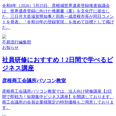
令和8年（2026）5月25日、彦根城世界遺産登録推進協議会
は、世界遺産登録に向けた推薦書（案）を文化庁に提出し
た。三日月大造滋賀県知事と田島一成彦根市長が同日コメン
トを発表。「令和10年の登録実現」を改めて目標として掲げ
た。
不易流行編集部
お知らせ
社員研修におすすめ！2日間で学べるビ
ジネス講座
彦根商工会議所パソコン教室
彦根商工会議所パソコン教室では、法人向け研修講座【2日
間で即戦力！短期集中ビジネス講座】を開講しております。
商工会議所の会員企業様限定の特別価格もご用意しておりま
す。