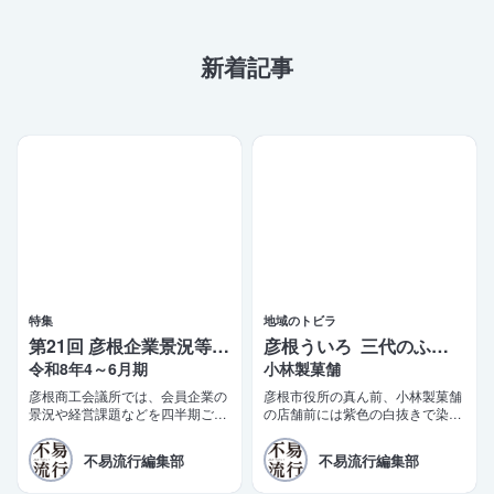
新着記事
特集
地域のトビラ
第21回 彦根企業景況等調査報告
彦根ういろ 三代のふるさとの味
令和8年4～6月期
小林製菓舗
彦根商工会議所では、会員企業の
彦根市役所の真ん前、小林製菓舗
景況や経営課題などを四半期ごと
の店舗前には紫色の白抜きで染め
に調査する「彦根企業景況等調
抜いた「彦根銘菓 ういろ」の真
査」を実施しております。このほ
新しい陣旗が立っている。少し前
不易流行編集部
不易流行編集部
ど第21四半期（令和8年4〜6月
までは「彦根ういろ ふるさとの
期）の調査結果がまとまりました
味」だった。