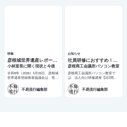
ので、ご報告いたします。
特集
お知らせ
彦根城世界遺産レポート 5
社員研修におすすめ！2日間で学べるビジネス講座
小林室長に聞く現状と今後
彦根商工会議所パソコン教室
令和8年（2026）5月25日、彦根城
彦根商工会議所パソコン教室で
世界遺産登録推進協議会は、世界
は、法人向け研修講座【2日間で
遺産登録に向けた推薦書（案）を
即戦力！短期集中ビジネス講座】
文化庁に提出した。三日月大造滋
を開講しております。商工会議所
不易流行編集部
不易流行編集部
賀県知事と田島一成彦根市長が同
の会員企業様限定の特別価格もご
日コメントを発表。「令和10年の
用意しております。
登録実現」を改めて目標として掲
げた。