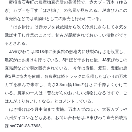
彦根市石寺町の農産物直売所の美浜館で、赤カブ＝万木（ゆる
ぎ）カブ＝を干す「はさ掛け」の光景が見られる。JA東びわこの
直売所などでは漬物用としての販売も行われている。
「はさ掛け」は赤カブを琵琶湖から吹く冷風にさらして水気を
飛ばす干し作業のことで、甘みが凝縮されておいしい漬物ができ
るとされる。
JA東びわこは2018年に美浜館の敷地内に鉄製のはさを設置し、
農家がはさ掛けを行っている。5日ほど干された後、JA東びわこの
直売所などで順次販売されている。 今年は彦根、愛荘、豊郷の農
家5戸に協力を依頼。各農家は軽トラックに収穫したばかりの万木
カブを積んで来館し、高さ3.3m×幅15mのはさに手際よくかけて
いる。農家の一人は「昔ながらのおいしい漬物になるはずで、ご
はんがよりおいしくなる」とコメントしている。
はさ掛けは今月中旬まで実施。万木カブのほか、大薮カブラや
八州ダイコンなどもある。お問い合わせはJA東びわこ直売所統括
課 ☎0749-28-7898。