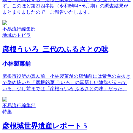
す。このほど第21四半期（令和8年4〜6月期）の調査結果が
まとまりましたので、ご報告いたします。
不易流行編集部
地域のトビラ
彦根ういろ 三代のふるさとの味
小林製菓舗
彦根市役所の真ん前、小林製菓舗の店舗前には紫色の白抜き
で染め抜いた「彦根銘菓 ういろ」の真新しい陣旗が立って
いる。少し前までは「彦根ういろ ふるさとの味」だった。
不易流行編集部
特集
彦根城世界遺産レポート 5