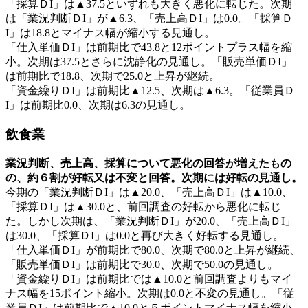
「採算ＤI」は▲37.5といずれも大きく悪化に転じた。次期
は「業況判断ＤI」が▲6.3、「売上高ＤI」は0.0。「採算Ｄ
I」は18.8とマイナス幅が縮小する見通し。
「仕入単価ＤI」は前期比で43.8と12ポイントプラス幅を縮
小。次期は37.5とさらに沈静化の見通し。「販売単価ＤI」
は前期比で18.8、次期で25.0と上昇が継続。
「資金繰りＤI」は前期比▲12.5、次期は▲6.3。「従業員Ｄ
I」は前期比0.0、次期は6.3の見通し。
飲食業
業況判断、売上高、採算について悪化の回答が増えたもの
の、約６割が好転又は不変と回答。次期には好転の見通し。
今期の「業況判断ＤI」は▲20.0、「売上高ＤI」は▲10.0、
「採算ＤI」は▲30.0と、前回調査の好転から悪化に転じ
た。しかし次期は、「業況判断ＤI」が20.0、「売上高ＤI」
は30.0、「採算ＤI」は0.0と再び大きく好転する見通し。
「仕入単価ＤI」が前期比で80.0、次期で80.0と上昇が継続、
「販売単価ＤI」は前期比で30.0、次期で50.0の見通し。
「資金繰りＤI」は前期比では▲10.0と前回調査よりもマイ
ナス幅を15ポイント縮小。次期は0.0と不変の見通し。「従
業員ＤI」は前期比で▲10.0と５ポイントマイナス幅を縮小