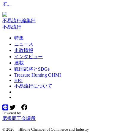
す。
不易流行編集部
不易流行
特集
ニュース
市政情報
インタビュー
連載
戦国武将とSDGs
Treasure Hunting OHMI
HRI
不易流行について
Powered by
彦根商工会議所
© 2020 Hikone Chamber of Commerce and Industry