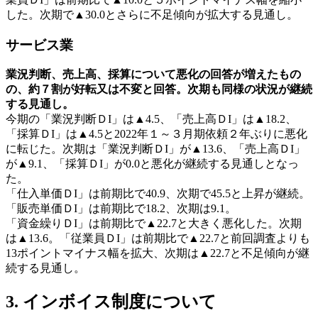
した。次期で▲30.0とさらに不足傾向が拡大する見通し。
サービス業
業況判断、売上高、採算について悪化の回答が増えたもの
の、約７割が好転又は不変と回答。次期も同様の状況が継続
する見通し。
今期の「業況判断ＤI」は▲4.5、「売上高ＤI」は▲18.2、
「採算ＤI」は▲4.5と2022年１～３月期依頼２年ぶりに悪化
に転じた。次期は「業況判断ＤI」が▲13.6、「売上高ＤI」
が▲9.1、「採算ＤI」が0.0と悪化が継続する見通しとなっ
た。
「仕入単価ＤI」は前期比で40.9、次期で45.5と上昇が継続。
「販売単価ＤI」は前期比で18.2、次期は9.1。
「資金繰りＤI」は前期比で▲22.7と大きく悪化した。次期
は▲13.6。「従業員ＤI」は前期比で▲22.7と前回調査よりも
13ポイントマイナス幅を拡大、次期は▲22.7と不足傾向が継
続する見通し。
3. インボイス制度について