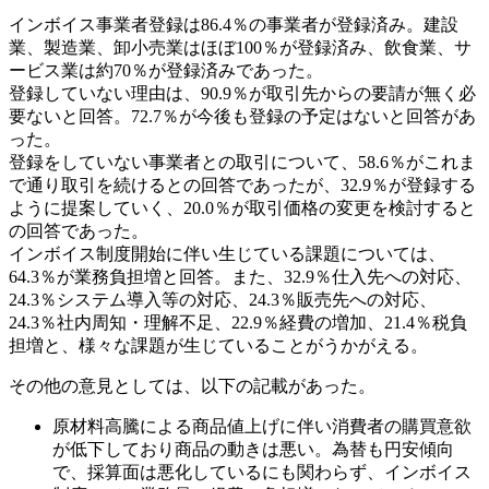
インボイス事業者登録は86.4％の事業者が登録済み。建設
業、製造業、卸小売業はほぼ100％が登録済み、飲食業、サ
ービス業は約70％が登録済みであった。
登録していない理由は、90.9％が取引先からの要請が無く必
要ないと回答。72.7％が今後も登録の予定はないと回答があ
った。
登録をしていない事業者との取引について、58.6％がこれま
で通り取引を続けるとの回答であったが、32.9％が登録する
ように提案していく、20.0％が取引価格の変更を検討すると
の回答であった。
インボイス制度開始に伴い生じている課題については、
64.3％が業務負担増と回答。また、32.9％仕入先への対応、
24.3％システム導入等の対応、24.3％販売先への対応、
24.3％社内周知・理解不足、22.9％経費の増加、21.4％税負
担増と、様々な課題が生じていることがうかがえる。
その他の意見としては、以下の記載があった。
原材料高騰による商品値上げに伴い消費者の購買意欲
が低下しており商品の動きは悪い。為替も円安傾向
で、採算面は悪化しているにも関わらず、インボイス