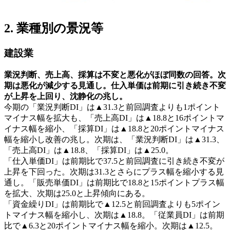
2. 業種別の景況等
建設業
業況判断、売上高、採算は不変と悪化がほぼ同数の回答。次
期は悪化が減少する見通し。仕入単価は前期に引き続き不変
が上昇を上回り、沈静化の兆し。
今期の「業況判断DI」は▲31.3と前回調査よりも1ポイント
マイナス幅を拡大も、「売上高DI」は▲18.8と16ポイントマ
イナス幅を縮小、「採算DI」は▲18.8と20ポイントマイナス
幅を縮小し改善の兆し。次期は、「業況判断DI」は▲31.3、
「売上高DI」は▲18.8、「採算DI」は▲25.0。
「仕入単価DI」は前期比で37.5と前回調査に引き続き不変が
上昇を下回った。次期は31.3とさらにプラス幅を縮小する見
通し。「販売単価DI」は前期比で18.8と15ポイントプラス幅
を拡大、次期は25.0と上昇傾向にある。
「資金繰りDI」は前期比で▲12.5と前回調査よりも5ポイン
トマイナス幅を縮小し、次期は▲18.8。「従業員DI」は前期
比で▲6.3と20ポイントマイナス幅を縮小。次期は▲12.5。