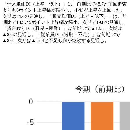
「仕入単価DI（上昇－低下）」は、前期比で45.7と前回調査
よりも6ポイント上昇幅が縮小し、不変が上昇を上回った。
次期は44.4の見通し。「販売単価DI（上昇－低下）」は、前
期比で18.5と5ポイント上昇幅が縮小。次期で19.8の見通し。
「資金繰りDI（容易－困難）」は前期比で▲12.3、次期は
▲8.6の見通し。「従業員DI（過剰－不足）」は前期比で
▲8.6、次期は▲12.3と不足傾向が継続する見通し。