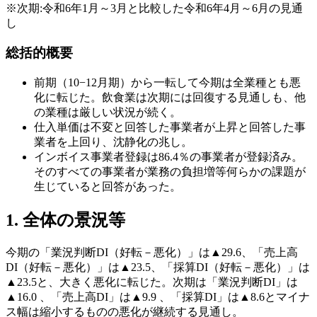
※次期:令和6年1月～3月と比較した令和6年4月～6月の見通
し
総括的概要
前期（10−12月期）から一転して今期は全業種とも悪
化に転じた。飲食業は次期には回復する見通しも、他
の業種は厳しい状況が続く。
仕入単価は不変と回答した事業者が上昇と回答した事
業者を上回り、沈静化の兆し。
インボイス事業者登録は86.4％の事業者が登録済み。
そのすべての事業者が業務の負担増等何らかの課題が
生じていると回答があった。
1. 全体の景況等
今期の「業況判断DI（好転－悪化）」は▲29.6、「売上高
DI（好転－悪化）」は▲23.5、「採算DI（好転－悪化）」は
▲23.5と、大きく悪化に転じた。次期は「業況判断DI」は
▲16.0 、「売上高DI」は▲9.9 、「採算DI」は▲8.6とマイナ
ス幅は縮小するものの悪化が継続する見通し。