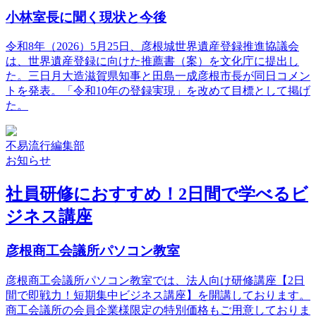
小林室長に聞く現状と今後
令和8年（2026）5月25日、彦根城世界遺産登録推進協議会
は、世界遺産登録に向けた推薦書（案）を文化庁に提出し
た。三日月大造滋賀県知事と田島一成彦根市長が同日コメン
トを発表。「令和10年の登録実現」を改めて目標として掲げ
た。
不易流行編集部
お知らせ
社員研修におすすめ！2日間で学べるビ
ジネス講座
彦根商工会議所パソコン教室
彦根商工会議所パソコン教室では、法人向け研修講座【2日
間で即戦力！短期集中ビジネス講座】を開講しております。
商工会議所の会員企業様限定の特別価格もご用意しておりま