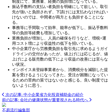
制度にて、業務量、経費の負担増になっている。
振込手数料の支払い者負担を明確にして欲しい。取引
先が強いと負担されず、下請けには支払わなければい
けないのでは、中間者が両方とも負担することにな
る。
事務等に手間取って効率、能率が低下し、振込手数料
等の負担等経費も増加している。
業務負担が増加し、人員の確保を行うなど、増税+運
用コスト増により収益性の低下を招いている。
中小企業庁から労務費負担を取引先に求めるようガイ
ドラインの交付があったが、値上げには応じるが、値
上げによる販売数の低下により収益の改善には至らな
い状況。
インボイス未登録事業者から、消費税分を減額した提
案を受けるようになってきた。受注が困難になってい
るための苦肉の策ではないかと感じる。良い制度では
ないように思う。
次の記事: 中小企業省力化投資補助金の紹介
前の記事: 会社の健康状態が重要視される時代へ
不易流行編集部