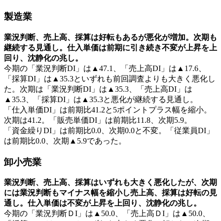
製造業
業況判断、売上高、採算は好転もあるが悪化が増加。次期も
継続する見通し。仕入単価は前期に引き続き不変が上昇を上
回り、沈静化の兆し。
今期の「業況判断DI」は▲47.1、「売上高DI」は▲17.6、
「採算DI」は▲35.3といずれも前回調査よりも大きく悪化し
た。次期は「業況判断DI」は▲35.3、「売上高DI」は
▲35.3、「採算DI」は▲35.3と悪化が継続する見通し。
「仕入単価DI」は前期比41.2と5ポイントプラス幅を縮小。
次期は41.2。「販売単価DI」は前期比11.8、次期5.9。
「資金繰りDI」は前期比0.0、次期0.0と不変。「従業員DI」
は前期比0.0、次期▲5.9であった。
卸小売業
業況判断、売上高、採算はいずれも大きく悪化したが、次期
には業況判断もマイナス幅を縮小し売上高、採算は好転の見
通し。仕入単価は不変が上昇を上回り、沈静化の兆し。
今期の「業況判断ＤI」は▲50.0、「売上高ＤI」は▲50.0、