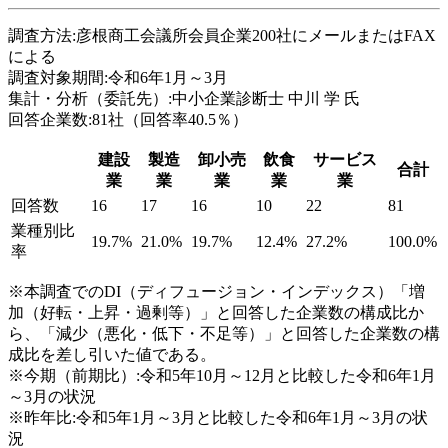
調査方法:彦根商工会議所会員企業200社にメールまたはFAX
による
調査対象期間:令和6年1月～3月
集計・分析（委託先）:中小企業診断士 中川 学 氏
回答企業数:81社（回答率40.5％）
建設
製造
卸小売
飲食
サービス
合計
業
業
業
業
業
回答数
16
17
16
10
22
81
業種別比
19.7%
21.0%
19.7%
12.4%
27.2%
100.0%
率
※本調査でのDI（ディフュージョン・インデックス）「増
加（好転・上昇・過剰等）」と回答した企業数の構成比か
ら、「減少（悪化・低下・不足等）」と回答した企業数の構
成比を差し引いた値である。
※今期（前期比）:令和5年10月～12月と比較した令和6年1月
～3月の状況
※昨年比:令和5年1月～3月と比較した令和6年1月～3月の状
況