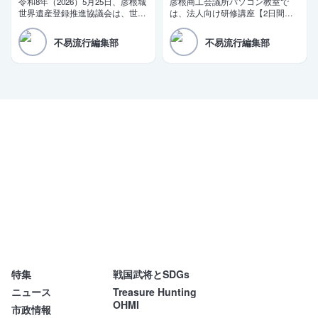
令和8年（2026）5月25日、彦根城
彦根商工会議所パソコン教室で
世界遺産登録推進協議会は、世界
は、法人向け研修講座【2日間で
遺産登録に向けた推薦書（案）を
即戦力！短期集中ビジネス講座】
文化庁に提出した。三日月大造滋
を開講しております。商工会議所
不易流行編集部
不易流行編集部
賀県知事と田島一成彦根市長が同
の会員企業様限定の特別価格もご
日コメントを発表。「令和10年の
用意しております。
登録実現」を改めて目標として掲
げた。
特集
戦国武将とSDGs
不易流行
ニュース
Treasure Hunting
OHMI
市政情報