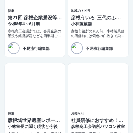
特集
地域のトビラ
第21回 彦根企業景況等調査報告
彦根ういろ 三代のふるさとの味
令和8年4～6月期
小林製菓舗
彦根商工会議所では、会員企業の
彦根市役所の真ん前、小林製菓舗
景況や経営課題などを四半期ごと
の店舗前には紫色の白抜きで染め
に調査する「彦根企業景況等調
抜いた「彦根銘菓 ういろ」の真
査」を実施しております。このほ
新しい陣旗が立っている。少し前
不易流行編集部
不易流行編集部
ど第21四半期（令和8年4〜6月
までは「彦根ういろ ふるさとの
期）の調査結果がまとまりました
味」だった。
ので、ご報告いたします。
特集
お知らせ
彦根城世界遺産レポート 5
社員研修におすすめ！2日間で学べるビジネス講座
小林室長に聞く現状と今後
彦根商工会議所パソコン教室