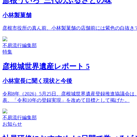
彦根ういろ 三代のふるさとの味
小林製菓舗
彦根市役所の真ん前、小林製菓舗の店舗前には紫色の白抜きで
不易流行編集部
特集
彦根城世界遺産レポート 5
小林室長に聞く現状と今後
令和8年（2026）5月25日、彦根城世界遺産登録推進協
表。「令和10年の登録実現」を改めて目標として掲げた。
不易流行編集部
お知らせ