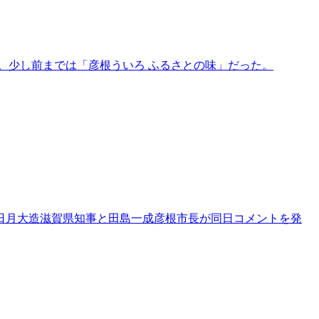
。少し前までは「彦根ういろ ふるさとの味」だった。
三日月大造滋賀県知事と田島一成彦根市長が同日コメントを発