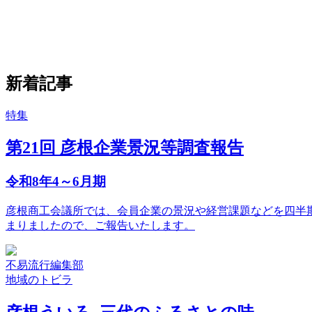
新着記事
特集
第21回 彦根企業景況等調査報告
令和8年4～6月期
彦根商工会議所では、会員企業の景況や経営課題などを四半期
まりましたので、ご報告いたします。
不易流行編集部
地域のトビラ