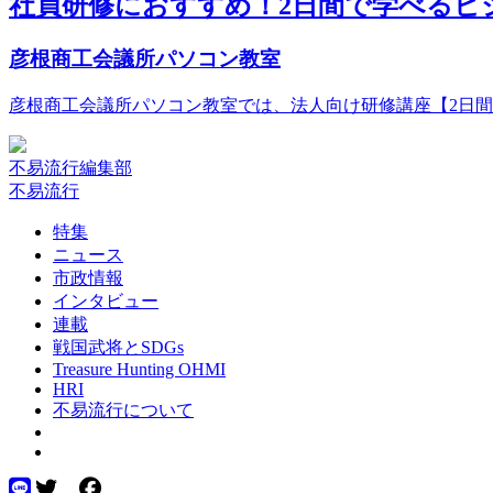
社員研修におすすめ！2日間で学べるビ
彦根商工会議所パソコン教室
彦根商工会議所パソコン教室では、法人向け研修講座【2日
不易流行編集部
不易流行
特集
ニュース
市政情報
インタビュー
連載
戦国武将とSDGs
Treasure Hunting OHMI
HRI
不易流行について