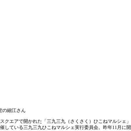
堂の細江さん
町スクエアで開かれた「三九三九（さくさく）ひこねマルシェ
を催している三九三九ひこねマルシェ実行委員会。昨年11月に