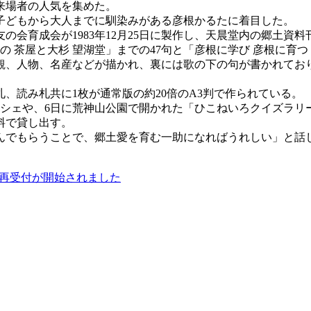
来場者の人気を集めた。
子どもから大人までに馴染みがある彦根かるたに着目した。
の会育成会が1983年12月25日に製作し、天晨堂内の郷土資
の 茶屋と大杉 望湖堂」までの47句と「彦根に学び 彦根に育
観、人物、名産などが描かれ、裏には歌の下の句が書かれてお
、読み札共に1枚が通常版の約20倍のA3判で作られている。
ルシェや、6日に荒神山公園で開かれた「ひこねいろクイズラリ
料で貸し出す。
もらうことで、郷土愛を育む一助になればうれしい」と話していた
の再受付が開始されました