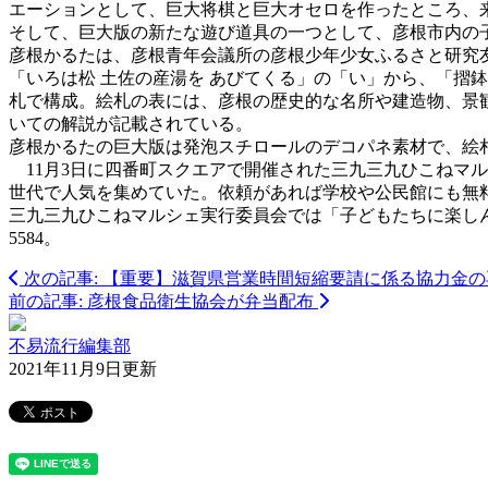
エーションとして、巨大将棋と巨大オセロを作ったところ、
そして、巨大版の新たな遊び道具の一つとして、彦根市内の
彦根かるたは、彦根青年会議所の彦根少年少女ふるさと研究友
「いろは松 土佐の産湯を あびてくる」の「い」から、「摺鉢
札で構成。絵札の表には、彦根の歴史的な名所や建造物、景
いての解説が記載されている。
彦根かるたの巨大版は発泡スチロールのデコパネ素材で、絵札
11月3日に四番町スクエアで開催された三九三九ひこねマ
世代で人気を集めていた。依頼があれば学校や公民館にも無
三九三九ひこねマルシェ実行委員会では「子どもたちに楽しんで
5584。
次の記事: 【重要】滋賀県営業時間短縮要請に係る協力金
前の記事: 彦根食品衛生協会が弁当配布
不易流行編集部
2021年11月9日更新