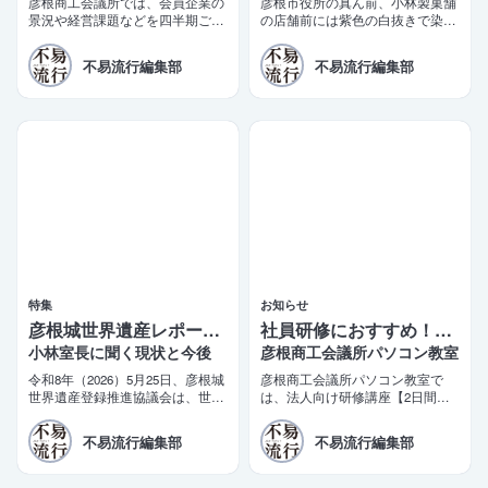
彦根商工会議所では、会員企業の
彦根市役所の真ん前、小林製菓舗
景況や経営課題などを四半期ごと
の店舗前には紫色の白抜きで染め
に調査する「彦根企業景況等調
抜いた「彦根銘菓 ういろ」の真
査」を実施しております。このほ
新しい陣旗が立っている。少し前
不易流行編集部
不易流行編集部
ど第21四半期（令和8年4〜6月
までは「彦根ういろ ふるさとの
期）の調査結果がまとまりました
味」だった。
ので、ご報告いたします。
特集
お知らせ
彦根城世界遺産レポート 5
社員研修におすすめ！2日間で学べるビジネス講座
小林室長に聞く現状と今後
彦根商工会議所パソコン教室
令和8年（2026）5月25日、彦根城
彦根商工会議所パソコン教室で
世界遺産登録推進協議会は、世界
は、法人向け研修講座【2日間で
遺産登録に向けた推薦書（案）を
即戦力！短期集中ビジネス講座】
文化庁に提出した。三日月大造滋
を開講しております。商工会議所
不易流行編集部
不易流行編集部
賀県知事と田島一成彦根市長が同
の会員企業様限定の特別価格もご
日コメントを発表。「令和10年の
用意しております。
登録実現」を改めて目標として掲