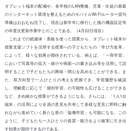
タブレット端末の配備や、各学校のLAN整備、児童・生徒の家庭
のインターネット環境を整えるためのモバイルWi-Fiルーター貸与
準備はおおむね完了し、現在は新学年に移行した後の機器設定等
の年度次更新作業中とのことである。（4月22日現在）
これまでの紙媒体・黒板を使った授業から、タブレット端末や
授業支援ソフトを活用する授業への子どもたちの「学び方改革」
によって、様々な効果が期待されている。例えば、「一斉学習」
において写真等の拡大・縮小や画面への書き込み等を活用して説
明することで子どもたちの興味・関心を高めることができる。ま
た、双方向型で一人ひとりの考えを把握でき、学習履歴を確認
し、理解度に応じて「個別学習」の可能性も広げることができる
など、きめ細かな授業ができるようになる。さらには、「1人1台
端末」の活用により全員の意見を共有して多様な意見に即時に触
れながら進めていく新たな形の「協働学習」も可能になる。この
ように、子どもたち一人ひとりの資質・能力をより確実に引き出
す効果が期待できるのである。