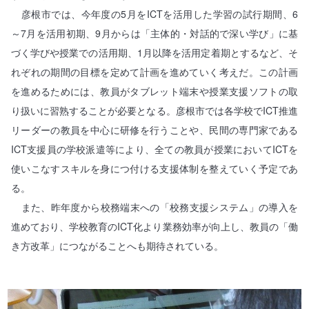
彦根市では、今年度の5月をICTを活用した学習の試行期間、6
～7月を活用初期、9月からは「主体的・対話的で深い学び」に基
づく学びや授業での活用期、1月以降を活用定着期とするなど、そ
れぞれの期間の目標を定めて計画を進めていく考えだ。この計画
を進めるためには、教員がタブレット端末や授業支援ソフトの取
り扱いに習熟することが必要となる。彦根市では各学校でICT推進
リーダーの教員を中心に研修を行うことや、民間の専門家である
ICT支援員の学校派遣等により、全ての教員が授業においてICTを
使いこなすスキルを身につ付ける支援体制を整えていく予定であ
る。
また、昨年度から校務端末への「校務支援システム」の導入を
進めており、学校教育のICT化より業務効率が向上し、教員の「働
き方改革」につながることへも期待されている。