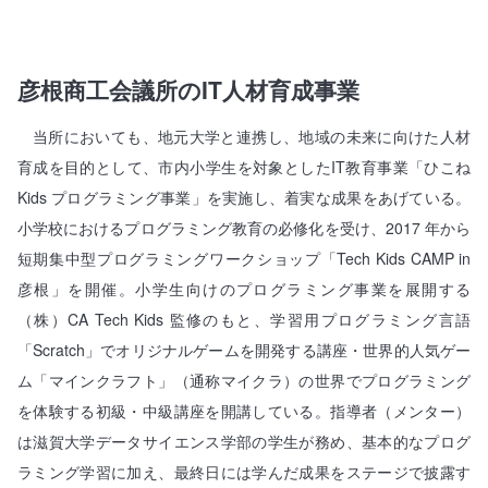
彦根商工会議所のIT人材育成事業
当所においても、地元大学と連携し、地域の未来に向けた人材
育成を目的として、市内小学生を対象としたIT教育事業「ひこね
Kids プログラミング事業」を実施し、着実な成果をあげている。
小学校におけるプログラミング教育の必修化を受け、2017 年から
短期集中型プログラミングワークショップ「Tech Kids CAMP in
彦根」を開催。小学生向けのプログラミング事業を展開する
（株）CA Tech Kids 監修のもと、学習用プログラミング言語
「Scratch」でオリジナルゲームを開発する講座・世界的人気ゲー
ム「マインクラフト」（通称マイクラ）の世界でプログラミング
を体験する初級・中級講座を開講している。指導者（メンター）
は滋賀大学データサイエンス学部の学生が務め、基本的なプログ
ラミング学習に加え、最終日には学んだ成果をステージで披露す