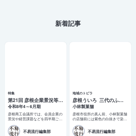
新着記事
特集
地域のトビラ
第21回 彦根企業景況等調査報告
彦根ういろ 三代のふるさとの味
令和8年4～6月期
小林製菓舗
彦根商工会議所では、会員企業の
彦根市役所の真ん前、小林製菓舗
景況や経営課題などを四半期ごと
の店舗前には紫色の白抜きで染め
に調査する「彦根企業景況等調
抜いた「彦根銘菓 ういろ」の真
査」を実施しております。このほ
新しい陣旗が立っている。少し前
不易流行編集部
不易流行編集部
ど第21四半期（令和8年4〜6月
までは「彦根ういろ ふるさとの