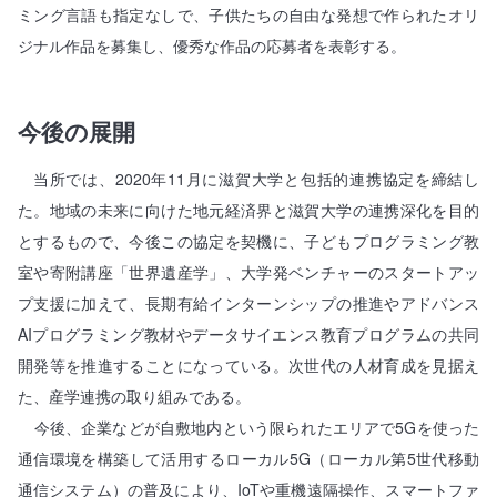
ミング言語も指定なしで、子供たちの自由な発想で作られたオリ
ジナル作品を募集し、優秀な作品の応募者を表彰する。
今後の展開
当所では、2020年11月に滋賀大学と包括的連携協定を締結し
た。地域の未来に向けた地元経済界と滋賀大学の連携深化を目的
とするもので、今後この協定を契機に、子どもプログラミング教
室や寄附講座「世界遺産学」、大学発ベンチャーのスタートアッ
プ支援に加えて、長期有給インターンシップの推進やアドバンス
AIプログラミング教材やデータサイエンス教育プログラムの共同
開発等を推進することになっている。次世代の人材育成を見据え
た、産学連携の取り組みである。
今後、企業などが自敷地内という限られたエリアで5Gを使った
通信環境を構築して活用するローカル5G（ローカル第5世代移動
通信システム）の普及により、IoTや重機遠隔操作、スマートファ