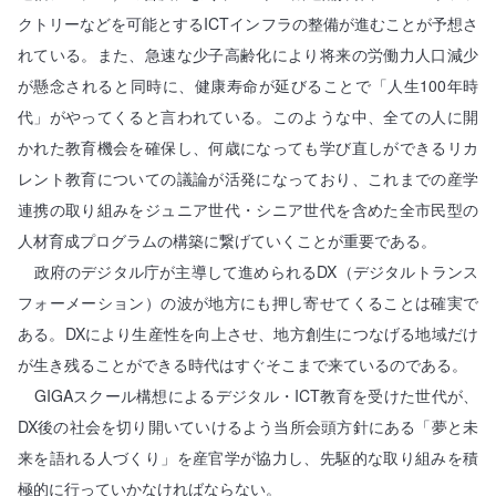
クトリーなどを可能とするICTインフラの整備が進むことが予想さ
れている。また、急速な少子高齢化により将来の労働力人口減少
が懸念されると同時に、健康寿命が延びることで「人生100年時
代」がやってくると言われている。このような中、全ての人に開
かれた教育機会を確保し、何歳になっても学び直しができるリカ
レント教育についての議論が活発になっており、これまでの産学
連携の取り組みをジュニア世代・シニア世代を含めた全市民型の
人材育成プログラムの構築に繋げていくことが重要である。
政府のデジタル庁が主導して進められるDX（デジタルトランス
フォーメーション）の波が地方にも押し寄せてくることは確実で
ある。DXにより生産性を向上させ、地方創生につなげる地域だけ
が生き残ることができる時代はすぐそこまで来ているのである。
GIGAスクール構想によるデジタル・ICT教育を受けた世代が、
DX後の社会を切り開いていけるよう当所会頭方針にある「夢と未
来を語れる人づくり」を産官学が協力し、先駆的な取り組みを積
極的に行っていかなければならない。