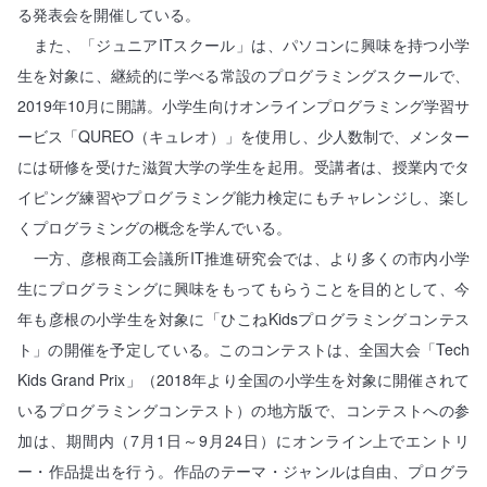
る発表会を開催している。
また、「ジュニアITスクール」は、パソコンに興味を持つ小学
生を対象に、継続的に学べる常設のプログラミングスクールで、
2019年10月に開講。小学生向けオンラインプログラミング学習サ
ービス「QUREO（キュレオ）」を使用し、少人数制で、メンター
には研修を受けた滋賀大学の学生を起用。受講者は、授業内でタ
イピング練習やプログラミング能力検定にもチャレンジし、楽し
くプログラミングの概念を学んでいる。
一方、彦根商工会議所IT推進研究会では、より多くの市内小学
生にプログラミングに興味をもってもらうことを目的として、今
年も彦根の小学生を対象に「ひこねKidsプログラミングコンテス
ト」の開催を予定している。このコンテストは、全国大会「Tech
Kids Grand Prix」（2018年より全国の小学生を対象に開催されて
いるプログラミングコンテスト）の地方版で、コンテストへの参
加は、期間内（7月1日～9月24日）にオンライン上でエントリ
ー・作品提出を行う。作品のテーマ・ジャンルは自由、プログラ