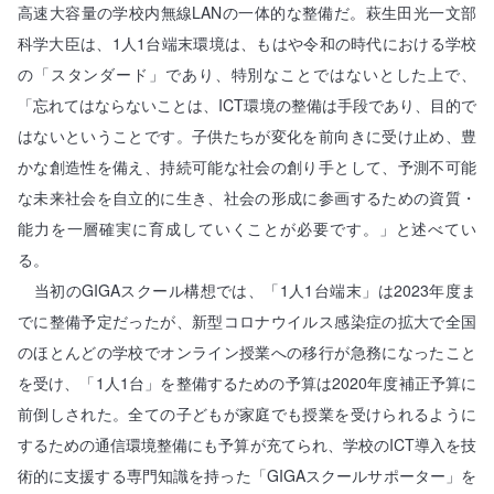
高速大容量の学校内無線LANの一体的な整備だ。萩生田光一文部
科学大臣は、1人1台端末環境は、もはや令和の時代における学校
の「スタンダード」であり、特別なことではないとした上で、
「忘れてはならないことは、ICT環境の整備は手段であり、目的で
はないということです。子供たちが変化を前向きに受け止め、豊
かな創造性を備え、持続可能な社会の創り手として、予測不可能
な未来社会を自立的に生き、社会の形成に参画するための資質・
能力を一層確実に育成していくことが必要です。」と述べてい
る。
当初のGIGAスクール構想では、「1人1台端末」は2023年度ま
でに整備予定だったが、新型コロナウイルス感染症の拡大で全国
のほとんどの学校でオンライン授業への移行が急務になったこと
を受け、「1人1台」を整備するための予算は2020年度補正予算に
前倒しされた。全ての子どもが家庭でも授業を受けられるように
するための通信環境整備にも予算が充てられ、学校のICT導入を技
術的に支援する専門知識を持った「GIGAスクールサポーター」を