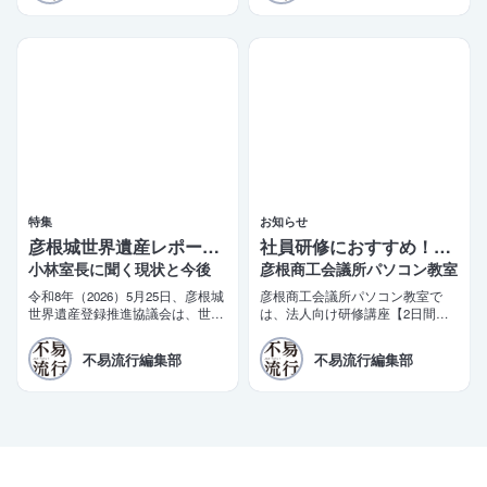
期）の調査結果がまとまりました
味」だった。
ので、ご報告いたします。
特集
お知らせ
彦根城世界遺産レポート 5
社員研修におすすめ！2日間で学べるビジネス講座
小林室長に聞く現状と今後
彦根商工会議所パソコン教室
令和8年（2026）5月25日、彦根城
彦根商工会議所パソコン教室で
世界遺産登録推進協議会は、世界
は、法人向け研修講座【2日間で
遺産登録に向けた推薦書（案）を
即戦力！短期集中ビジネス講座】
文化庁に提出した。三日月大造滋
を開講しております。商工会議所
不易流行編集部
不易流行編集部
賀県知事と田島一成彦根市長が同
の会員企業様限定の特別価格もご
日コメントを発表。「令和10年の
用意しております。
登録実現」を改めて目標として掲
げた。