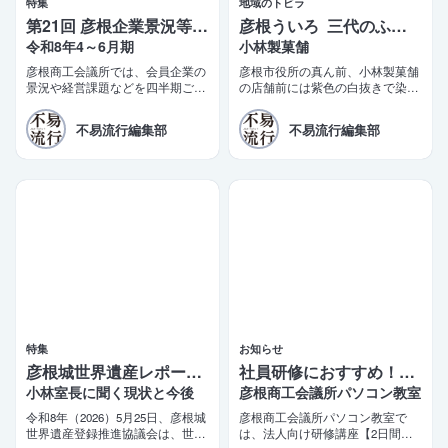
特集
地域のトビラ
第21回 彦根企業景況等調査報告
彦根ういろ 三代のふるさとの味
令和8年4～6月期
小林製菓舗
彦根商工会議所では、会員企業の
彦根市役所の真ん前、小林製菓舗
景況や経営課題などを四半期ごと
の店舗前には紫色の白抜きで染め
に調査する「彦根企業景況等調
抜いた「彦根銘菓 ういろ」の真
査」を実施しております。このほ
新しい陣旗が立っている。少し前
不易流行編集部
不易流行編集部
ど第21四半期（令和8年4〜6月
までは「彦根ういろ ふるさとの
期）の調査結果がまとまりました
味」だった。
ので、ご報告いたします。
特集
お知らせ
彦根城世界遺産レポート 5
社員研修におすすめ！2日間で学べるビジネス講座
小林室長に聞く現状と今後
彦根商工会議所パソコン教室
令和8年（2026）5月25日、彦根城
彦根商工会議所パソコン教室で
世界遺産登録推進協議会は、世界
は、法人向け研修講座【2日間で