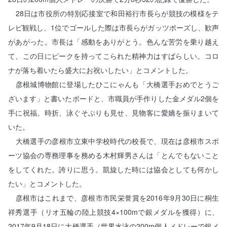
28日は市役所の特別応接室で和田裕行市長らが競技の模様をテ
レビ観戦し、1位でゴールした際は市長らがガッツポーズし、歓声
があがった。市長は「感動をありがとう。色んな苦労を乗り越え
て、この日にピークを持ってこられた精神力はすばらしい。コロ
ナが落ち着いたら盛大にお祝いしたい」とコメントした。
彦根城博物館に登場したひこにゃんも「大橋選手おめでとうご
ざいます」と書いたボードと、市職員が手作りした金メダル2個を
手に祝福。時折、泳ぐそぶりも見せ、見物客に愛嬌を振りまいて
いた。
大橋選手の彦根市立東中学校時代の校長で、現在は彦根市スポ
ーツ協会の専務理事を務める木村輝男さんは「とんでもないこと
をしてくれた。誇りに思う。凱旋した時には協会としても何かし
たい」とコメントした。
彦根市はこれまで、彦根市市民栄誉賞を2016年9月30日に桐生
祥秀選手（リオ五輪の陸上競技4×100mで銀メダルを獲得）に、
2017年9月18日に大橋選手（世界水泳の200m個人メドレーで銀メ