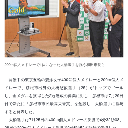
200m個人メドレーで1位になった大橋選手を祝う和田市長ら
開催中の東京五輪の競泳女子400㍍個人メドレーと200m個人メ
ドレーで、彦根市出身の大橋悠依選手（25）がトップでゴール
し、金メダルを獲得した2冠達成の偉業に対し、彦根市は7月29日
付で新たに「彦根市市民最高栄誉賞」を創設し、大橋選手に授与
すると発表した。
大橋選手は7月25日の400m個人メドレーの決勝で4分32秒08、
28日の200m個人メドレーの決勝で2分8秒52の記録で優勝した。