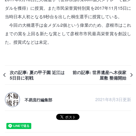
ダルを獲得）に授賞。また市民栄誉賞特別賞を2017年11月15日に
当時日本人初となる9秒台を出した桐生選手に授賞している。
今回の大橋選手は金メダル2個という偉業のため、彦根市はこれ
までの賞を上回る新たな賞として彦根市市民最高栄誉賞を創設し
た。授賞式などは未定。
次の記事: 夏の甲子園 近江は
前の記事: 世界遺産へ木俣家
5日目に初戦
屋敷 整備開始
2021年8月3日更新
不易流行編集部