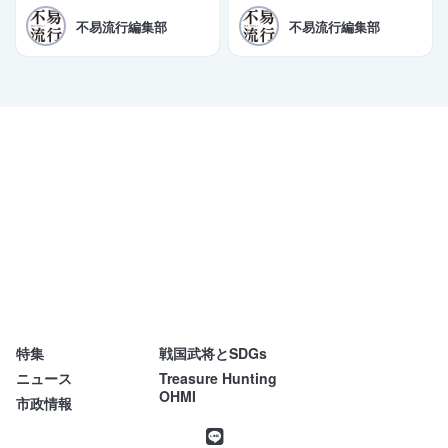
遺産登録に向けた推薦書（案）を
即戦力！短期集中ビジネス講座】
文化庁に提出した。三日月大造滋
を開講しております。商工会議所
不易流行編集部
不易流行編集部
賀県知事と田島一成彦根市長が同
の会員企業様限定の特別価格もご
日コメントを発表。「令和10年の
用意しております。
登録実現」を改めて目標として掲
げた。
特集
戦国武将とSDGs
不易流行
ニュース
Treasure Hunting
OHMI
市政情報