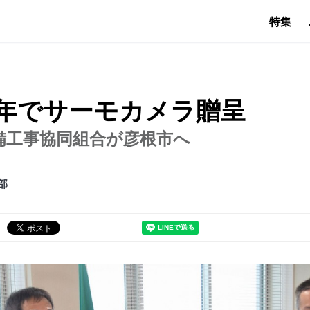
特集
周年でサーモカメラ贈呈
備工事協同組合が彦根市へ
部