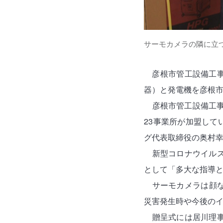
サーモカメラの隣に立
彦根市管工設備工
器）と発電機を彦根市
彦根市管工設備工事
23事業所が加盟し
グ代表取締役の奥村
新型コロナウイルス
として「多大な指導と
サーモカメラは顔
災害発生時や今後の
贈呈式には居川理事