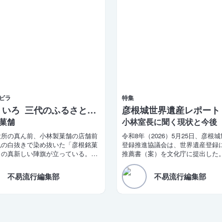
ビラ
特集
彦根ういろ 三代のふるさとの味
彦根城世界遺産レポート 
菓舗
小林室長に聞く現状と今後
役所の真ん前、小林製菓舗の店舗前
令和8年（2026）5月25日、彦根
色の白抜きで染め抜いた「彦根銘菓
登録推進協議会は、世界遺産登録
」の真新しい陣旗が立っている。少
推薦書（案）を文化庁に提出した
では「彦根ういろ ふるさとの味」だ
大造滋賀県知事と田島一成彦根市
コメントを発表。「令和10年の登
不易流行編集部
不易流行編集部
を改めて目標として掲げた。