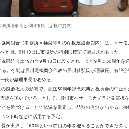
つ居川理事長と和田市長（彦根市提供）
事協同組合（事務所＝極楽寺町の彦根建設会館内）は、サーモ
へ寄贈。8月19日に市役所の特別応接室で贈呈式があった。
協同組合は1971年9月13日に設立され、今年9月に50周年を
ている。今期は居川電機商会代表の居川佳弘氏が理事長、有限会
幸一氏が副理事長を務める。
の感染拡大の影響で、創立50周年記念式典と祝賀会の中止を
支援を頂いている」として、彦根市へサーモカメラと発電機を
などを近づけることで体温を測定し、発熱の有無がわかる非接
イベント時などに活用する予定。
長が出席し「50年という節目の年を迎えることができたのも