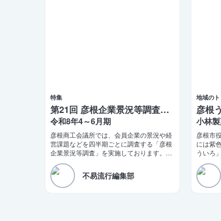
特集
地域のト
第21回 彦根企業景況等調査報告
令和8年4～6月期
小林製
彦根商工会議所では、会員企業の景況や経
彦根市
営課題などを四半期ごとに調査する「彦根
には紫
企業景況等調査」を実施しております。こ
ういろ
のほど第21四半期（令和8年4〜6月期）の
し前ま
調査結果がまとまりましたので、ご報告い
った。
不易流行編集部
たします。