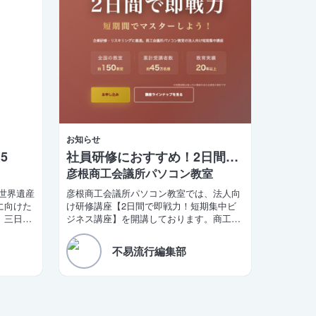
お知らせ
5
社員研修におすすめ！2日間で学べるビジネス講座
彦根商工会議所パソコン教室
城世界遺産
彦根商工会議所パソコン教室では、法人向
に向けた
け研修講座【2日間で即戦力！短期集中ビ
。三日月
ジネス講座】を開講しております。商工会
長が同日
議所の会員企業様限定の特別価格もご用意
録実現」
しております。
不易流行編集部