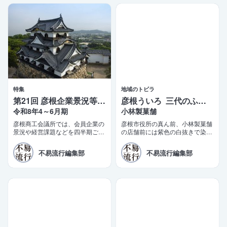
特集
地域のトビラ
第21回 彦根企業景況等調査報告
彦根ういろ 三代のふるさとの味
令和8年4～6月期
小林製菓舗
彦根商工会議所では、会員企業の
彦根市役所の真ん前、小林製菓舗
景況や経営課題などを四半期ごと
の店舗前には紫色の白抜きで染め
に調査する「彦根企業景況等調
抜いた「彦根銘菓 ういろ」の真
査」を実施しております。このほ
新しい陣旗が立っている。少し前
不易流行編集部
不易流行編集部
ど第21四半期（令和8年4〜6月
までは「彦根ういろ ふるさとの
期）の調査結果がまとまりました
味」だった。
ので、ご報告いたします。