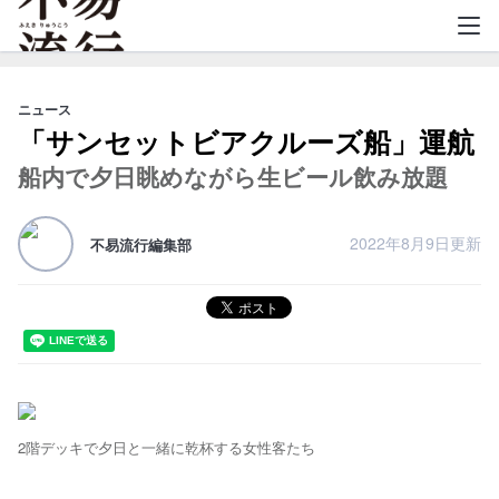
不易流行
ニュース
「サンセットビアクルーズ船」運航
船内で夕日眺めながら生ビール飲み放題
2022年8月9日更新
不易流行編集部
2階デッキで夕日と一緒に乾杯する女性客たち