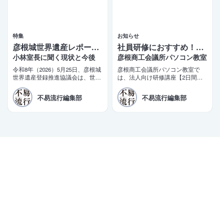
特集
お知らせ
彦根城世界遺産レポート 5
社員研修におすすめ！2日間で学べるビジネス講座
小林室長に聞く現状と今後
彦根商工会議所パソコン教室
令和8年（2026）5月25日、彦根城
彦根商工会議所パソコン教室で
世界遺産登録推進協議会は、世界
は、法人向け研修講座【2日間で
遺産登録に向けた推薦書（案）を
即戦力！短期集中ビジネス講座】
文化庁に提出した。三日月大造滋
を開講しております。商工会議所
不易流行編集部
不易流行編集部
賀県知事と田島一成彦根市長が同
の会員企業様限定の特別価格もご
日コメントを発表。「令和10年の
用意しております。
登録実現」を改めて目標として掲
げた。