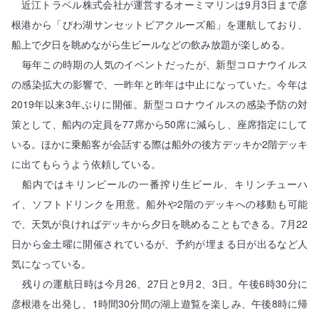
近江トラベル株式会社が運営するオーミマリンは9月3日まで彦
根港から「びわ湖サンセットビアクルーズ船」を運航しており、
船上で夕日を眺めながら生ビールなどの飲み放題が楽しめる。
毎年この時期の人気のイベントだったが、新型コロナウイルス
の感染拡大の影響で、一昨年と昨年は中止になっていた。今年は
2019年以来3年ぶりに開催。新型コロナウイルスの感染予防の対
策として、船内の定員を77席から50席に減らし、座席指定にして
いる。ほかに乗船客が会話する際は船外の後方デッキか2階デッキ
に出てもらうよう依頼している。
船内ではキリンビールの一番搾り生ビール、キリンチューハ
イ、ソフトドリンクを用意。船外や2階のデッキへの移動も可能
で、天気が良ければデッキから夕日を眺めることもできる。7月22
日から金土曜に開催されているが、予約が埋まる日が出るなど人
気になっている。
残りの運航日時は今月26、27日と9月2、3日。午後6時30分に
彦根港を出発し、1時間30分間の湖上遊覧を楽しみ、午後8時に帰