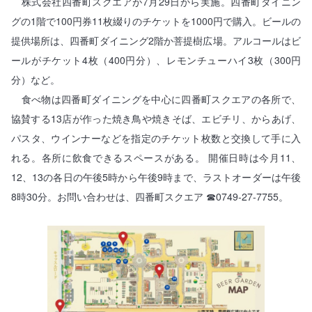
株式会社四番町スクエアが7月29日から実施。四番町ダイニン
グの1階で100円券11枚綴りのチケットを1000円で購入。ビールの
提供場所は、四番町ダイニング2階か菩提樹広場。アルコールはビ
ールがチケット4枚（400円分）、レモンチューハイ3枚（300円
分）など。
食べ物は四番町ダイニングを中心に四番町スクエアの各所で、
協賛する13店が作った焼き鳥や焼きそば、エビチリ、からあげ、
パスタ、ウインナーなどを指定のチケット枚数と交換して手に入
れる。各所に飲食できるスペースがある。 開催日時は今月11、
12、13の各日の午後5時から午後9時まで、ラストオーダーは午後
8時30分。お問い合わせは、四番町スクエア ☎0749-27-7755。