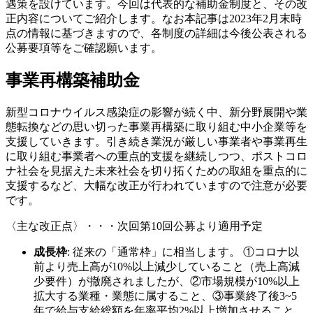
遇策を設けています。今回は代表的な補助金制度と、その改
正内容についてご紹介します。なお本記事は2023年2月末時
点の情報に基づきますので、各制度の詳細は今後公表される
公募要項等をご確認願います。
事業再構築補助金
新型コロナウイルス感染症の影響が続く中、新分野展開や業
態転換などの思い切った事業再構築に取り組む中小企業等を
支援していきます。引き続き業況が厳しい事業者や事業再生
に取り組む事業者への重点的支援を継続しつつ、ポストコロ
ナ社会を見据えた未来社会を切り拓くための取組を重点的に
支援するなど、大幅な改正が行われていますので注意が必要
です。
〈主な改正点〉・・・次回第10回公募より適用予定
成長枠
: 従来の「通常枠」に相当します。 ①コロナ以
前より売上高が10%以上減少していること（売上高減
少要件）が撤廃されましたが、②市場規模が10%以上
拡大する業種・業態に属すること、③事業終了後3~5
年で給与支給総額を年率平均2%以上増加させること、