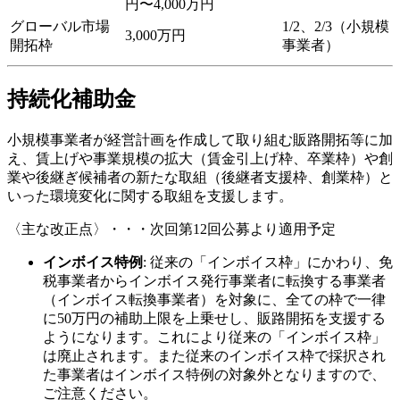
円〜4,000万円
グローバル市場
1/2、2/3（小規模
3,000万円
開拓枠
事業者）
持続化補助金
小規模事業者が経営計画を作成して取り組む販路開拓等に加
え、賃上げや事業規模の拡大（賃金引上げ枠、卒業枠）や創
業や後継ぎ候補者の新たな取組（後継者支援枠、創業枠）と
いった環境変化に関する取組を支援します。
〈主な改正点〉・・・次回第12回公募より適用予定
インボイス特例
: 従来の「インボイス枠」にかわり、免
税事業者からインボイス発行事業者に転換する事業者
（インボイス転換事業者）を対象に、全ての枠で一律
に50万円の補助上限を上乗せし、販路開拓を支援する
ようになります。これにより従来の「インボイス枠」
は廃止されます。また従来のインボイス枠で採択され
た事業者はインボイス特例の対象外となりますので、
ご注意ください。