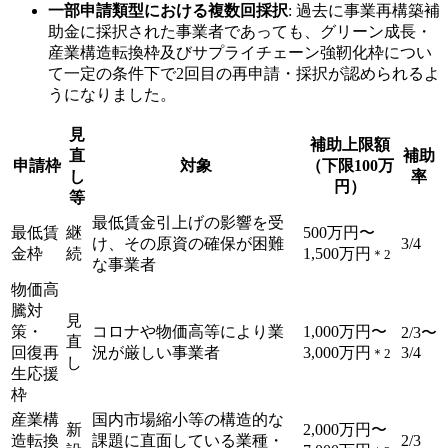
一部申請類型における複数回採択
: 過去に事業再構築補
助金に採択された事業者であっても、グリーン成長・
産業構造転換枠及びサプライチェーン強靭化枠につい
て一定の条件下で2回目の再申請・採択が認められるよ
うになりました。
見
補助上限額
直
補助
申請枠
対象
（下限100万
し
率
円）
等
最低賃金引上げの影響を受
最低賃
継
500万円〜
け、その原資の確保が困難
3/4
金枠
続
1,500万円
＊2
な事業者
物価高
騰対
見
策・
コロナや物価高等により業
1,000万円〜
2/3〜
直
回復再
況が厳しい事業者
3,000万円
3/4
＊2
し
生応援
枠
産業構
国内市場縮小等の構造的な
新
2,000万円〜
造転換
課題に直面している業種・
2/3