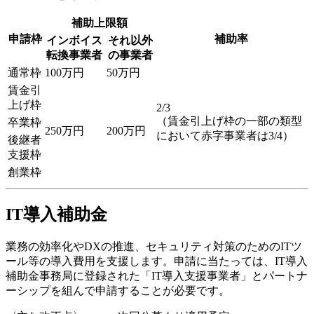
補助上限額
申請枠
補助率
インボイス
それ以外
転換事業者
の事業者
通常枠
100万円
50万円
賃金引
上げ枠
2/3
（賃金引上げ枠の一部の類型
卒業枠
250万円
200万円
において赤字事業者は3/4）
後継者
支援枠
創業枠
IT導入補助金
業務の効率化やDXの推進、セキュリティ対策のためのITツ
ール等の導入費用を支援します。申請に当たっては、IT導入
補助金事務局に登録された「IT導入支援事業者」とパートナ
ーシップを組んで申請することが必要です。