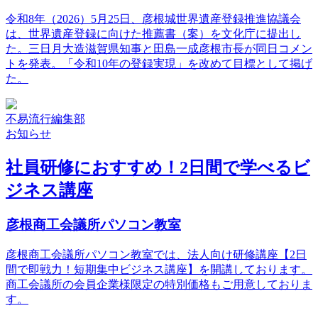
令和8年（2026）5月25日、彦根城世界遺産登録推進協議会
は、世界遺産登録に向けた推薦書（案）を文化庁に提出し
た。三日月大造滋賀県知事と田島一成彦根市長が同日コメン
トを発表。「令和10年の登録実現」を改めて目標として掲げ
た。
不易流行編集部
お知らせ
社員研修におすすめ！2日間で学べるビ
ジネス講座
彦根商工会議所パソコン教室
彦根商工会議所パソコン教室では、法人向け研修講座【2日
間で即戦力！短期集中ビジネス講座】を開講しております。
商工会議所の会員企業様限定の特別価格もご用意しておりま
す。