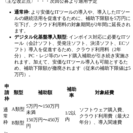
〈主な改正点〉・・・次回公募より適用予定
通常枠
: より安価なITツールの導入や、導入したITツー
ルの継続活用を促進するために、補助下限額を5万円に
引下げ、クラウド利用料の対象期間が2年間に延長され
ます。
デジタル化基盤導入類型
: インボイス対応に必要なITツ
ール（会計ソフト、受発注ソフト、決済ソフト、ECソ
フト）導入を促進するため、クラウド利用料（2年
分）、PC・レジ等のハード購入補助が引き続き実施さ
れます。加えて、安価なITツール導入も可能とするた
め、補助下限額が撤廃されます（従来の補助下限値は5
万円）。
申
補助
請
類型
補助額
対象経費
率
枠
5万円〜150万円
A類型
通
ソフトウェア購入費、
未満
1/2以
常
クラウド利用費（最大2
内
150万円〜450万
枠
年分）、導入関連費
B類型
円