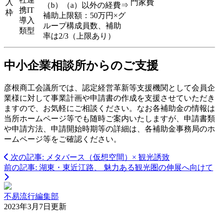
入
門家費
（b）（a）以外の経費⇒
携IT
枠
補助上限額：50万円×グ
導入
ループ構成員数、補助
類型
率は2/3（上限あり）
中小企業相談所からのご支援
彦根商工会議所では、認定経営革新等支援機関として会員企
業様に対して事業計画や申請書の作成を支援させていただき
ますので、お気軽にご相談ください。なお各補助金の情報は
当所ホームページ等でも随時ご案内いたしますが、申請書類
や申請方法、申請開始時期等の詳細は、各補助金事務局のホ
ームページ等をご確認ください。
次の記事: メタバース（仮想空間）× 観光誘致
前の記事: 湖東・東近江路、 魅力ある観光圏の伸展へ向けて
不易流行編集部
2023年3月7日更新