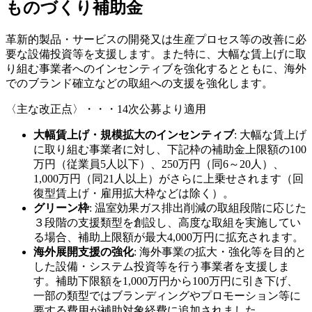
ものづくり補助金
革新的製品・サービスの開発又は生産プロセス等の改善に必
要な設備投資等を支援します。また特に、大幅な賃上げに取
り組む事業者へのインセンティブを強化するとともに、海外
でのブランド確立などの取組への支援を強化します。
〈主な改正点〉・・・14次公募より適用
大幅賃上げ・規模拡大のインセンティブ
: 大幅な賃上げ
に取り組む事業者に対し、下記枠の補助金上限額の100
万円（従業員5人以下）、250万円（同6～20人）、
1,000万円（同21人以上）がさらに上乗せされます（回
復型賃上げ・雇用拡大枠などは除く）。
グリーン枠
: 温室効果ガス排出削減の取組段階に応じた
３段階の支援類型を創設し、高度な取組を実施してい
る場合、補助上限額が最大4,000万円に拡充されます。
海外展開支援の強化
: 海外事業の拡大・強化等を目的と
した設備・システム投資等を行う事業者を支援しま
す。補助下限額を1,000万円から100万円に引き下げ、
一部の類型ではブランディングやプロモーション等に
要する費用が補助対象経費に追加されました。