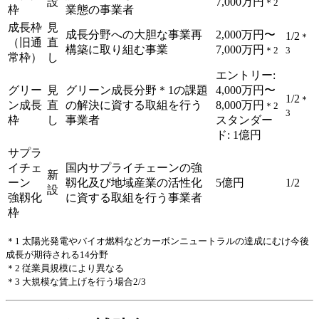
設
7,000万円
＊2
枠
業態の事業者
成長枠
見
成長分野への大胆な事業再
2,000万円〜
1/2
＊
（旧通
直
構築に取り組む事業
7,000万円
＊2
3
常枠）
し
エントリー:
グリー
見
グリーン成長分野＊1の課題
4,000万円〜
1/2
＊
ン成長
直
の解決に資する取組を行う
8,000万円
＊2
3
枠
し
事業者
スタンダー
ド: 1億円
サプラ
イチェ
国内サプライチェーンの強
新
ーン
靱化及び地域産業の活性化
5億円
1/2
設
強靱化
に資する取組を行う事業者
枠
＊1 太陽光発電やバイオ燃料などカーボンニュートラルの達成にむけ今後
成長が期待される14分野
＊2 従業員規模により異なる
＊3 大規模な賃上げを行う場合2/3