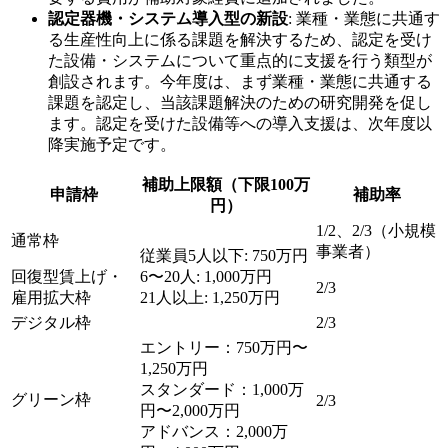
認定器機・システム導入型の新設
: 業種・業態に共通す
る生産性向上に係る課題を解決するため、認定を受け
た設備・システムについて重点的に支援を行う類型が
創設されます。今年度は、まず業種・業態に共通する
課題を認定し、当該課題解決のための研究開発を促し
ます。認定を受けた設備等への導入支援は、次年度以
降実施予定です。
補助上限額（下限100万
申請枠
補助率
円）
1/2、2/3（小規模
通常枠
事業者）
従業員5人以下: 750万円
回復型賃上げ・
6〜20人: 1,000万円
2/3
雇用拡大枠
21人以上: 1,250万円
デジタル枠
2/3
エントリー：750万円〜
1,250万円
スタンダード：1,000万
グリーン枠
2/3
円〜2,000万円
アドバンス：2,000万