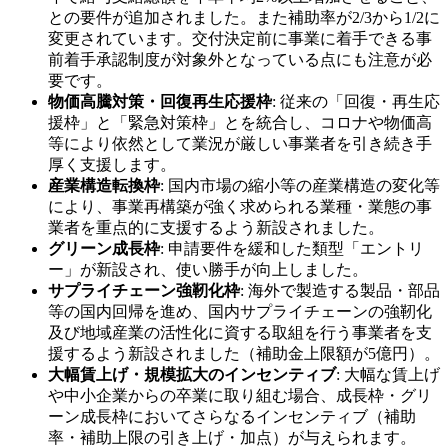
との要件が追加されました。また補助率が2/3から1/2に
変更されています。交付決定前に事業に着手できる事
前着手承認制度が対象外となっている点にも注意が必
要です。
物価高騰対策・回復再生応援枠
: 従来の「回復・再生応
援枠」と「緊急対策枠」とを統合し、コロナや物価高
等により依然として業況が厳しい事業者を引き続き手
厚く支援します。
産業構造転換枠
: 国内市場の縮小等の産業構造の変化等
により、事業再構築が強く求められる業種・業態の事
業者を重点的に支援するよう新設されました。
グリーン成長枠
: 申請要件を緩和した類型「エントリ
ー」が新設され、使い勝手が向上しました。
サプライチェーン強靭化枠
: 海外で製造する製品・部品
等の国内回帰を進め、国内サプライチェーンの強靭化
及び地域産業の活性化に資する取組を行う事業者を支
援するよう新設されました（補助金上限額が5億円）。
大幅賃上げ・規模拡大のインセンティブ
: 大幅な賃上げ
や中小企業からの卒業に取り組む場合、成長枠・グリ
ーン成長枠においてさらなるインセンティブ（補助
率・補助上限の引き上げ・加点）が与えられます。