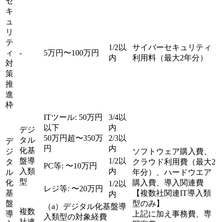
セ
キ
ュ
リ
テ
1/2以
サイバーセキュリティ
ィ
-
5万円〜100万円
内
利用料（最大2年分）
対
策
推
進
枠
ITツール: 50万円
3/4以
以下
内
デジ
50万円超〜350万
2/3以
タル
デ
円
内
化基
ジ
ソフトウェア購入費、
盤導
1/2以
タ
クラウド利用費（最大2
PC等: 〜10万円
入類
内
ル
年分）、ハードウエア
型
化
購入費、導入関連費
1/2以
レジ等: 〜20万円
基
【複数社関連IT導入類
内
盤
型のみ】
（a）デジタル化基盤導
複数
導
上記に加え事務費、専
入類型の対象経費
社連