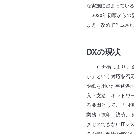
な実施に留まっている
2020年初頭から
まえ、改めて作成さ
DXの現状
コロナ禍により、
か」という対応を否
や紙を用いた事務処
入・支給、ネットワ
る要因として、「同
業務（捺印、決済、
クセスできないIT
各企業は自社のデジ