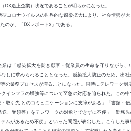
（DX途上企業）状況であることが明らかになった。
の新型コロナウイルスの世界的な感染拡大により、社会情勢が
れたのが、「DXレポート2」である。
企業は「感染拡大を防ぎ顧客・従業員の生命を守りながら、
応なしに求められることとなった。感染拡大防止のため、出社
理等の業務プロセスが滞ることになった。同時にテレワーク制度
ークインフラの増強等について至急の対応を迫られた。この中
僚・取引先 とのコミュニケーションに支障がある」「書類・伝
 発送、受領等）をテレワークの対象とできずに不便」「勤務先
システムがあるため不便」といった問題が表出した。こうした事
タル化が遅れていることを現実の課題として実感したと考えら