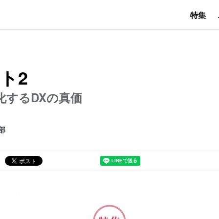
特集
ト2
化するDXの真価
部