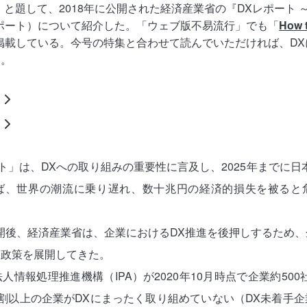
DX」と題して、2018年に公開された経済産業省の『DXレポート ～
ポート）について紹介した。「ウェブ版不易流行」でも「
How 
掲載している。今号の特集と合わせて読んでいただければ、D
い。
ポート」は、DXへの取り組みの重要性に言及し、2025年までに
ば、世界の潮流に乗り遅れ、数十兆円の経済的損失を被ると
開後、経済産業省は、企業におけるDX推進を後押しするため
ら政策を展開してきた。
情報処理推進機構（IPA）が2020年10月時点で企業約500
割以上の企業がDXにまったく取り組めていない（DX未着手