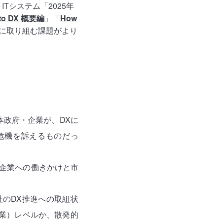
ITシステム「2025年
to DX 概要編
」「
How
Xに取り組む課題がより
日本政府・企業が、DXに
危機を訴えるものだっ
、企業への働きかけと市
社のDX推進への取組状
企業）レベルか、散発的