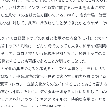
とした社内のITインフラや就業に関するルールを迅速に変更
た企業でDXの進捗に差が開いている。押 印、客先常駐、対
業文化に対して、変革に踏み込むことができたかどうかが、そ
においては経営トップの判断と指示が社内全体に対して大き
経営トップの判断は、どんな時であっても大きな変革を短期間
。そして、コロナ禍という危機を好機と捉え、経営トップのコ
契機とすることも可能であることが明らかになった。
の変化の典型であると考えると、DXの本質とは、単にレガシ
ではなく、事業環境の変化へ迅速に適応する能力を身につける
を変革（レガシー企業文化からの脱却）することであると言え
迅速かつ柔軟に対応し、デジタル技術を最大限に活用してこの
することを願いつつビジネススタイルの一時的な変更にとどま
、今後さらに拡大していく可能性が高い。