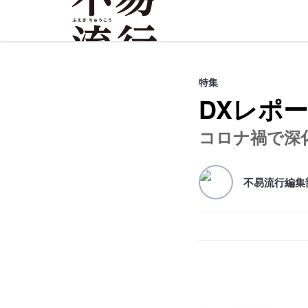
不易流行
特集
DXレポー
コロナ禍で深
不易流行編集